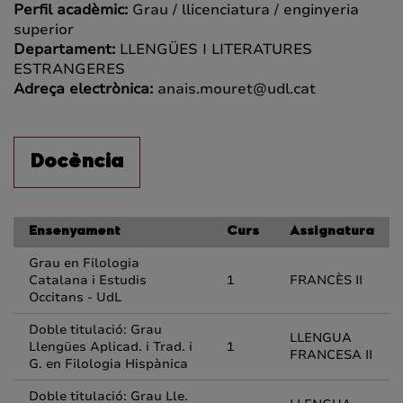
Perfil acadèmic:
Grau / llicenciatura / enginyeria
superior
Departament:
LLENGÜES I LITERATURES
ESTRANGERES
Adreça electrònica:
anais.mouret@udl.cat
Docència
Ensenyament
Curs
Assignatura
Grau en Filologia
Catalana i Estudis
1
FRANCÈS II
Occitans - UdL
Doble titulació: Grau
LLENGUA
Llengües Aplicad. i Trad. i
1
FRANCESA II
G. en Filologia Hispànica
Doble titulació: Grau Lle.