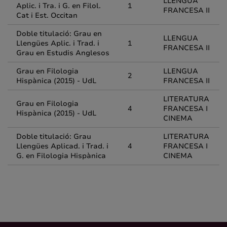
LLENGUA
Aplic. i Tra. i G. en Filol.
1
FRANCESA II
Cat i Est. Occitan
Doble titulació: Grau en
LLENGUA
Llengües Aplic. i Trad. i
1
FRANCESA II
Grau en Estudis Anglesos
Grau en Filologia
LLENGUA
2
Hispànica (2015) - UdL
FRANCESA II
LITERATURA
Grau en Filologia
4
FRANCESA I
Hispànica (2015) - UdL
CINEMA
Doble titulació: Grau
LITERATURA
Llengües Aplicad. i Trad. i
4
FRANCESA I
G. en Filologia Hispànica
CINEMA