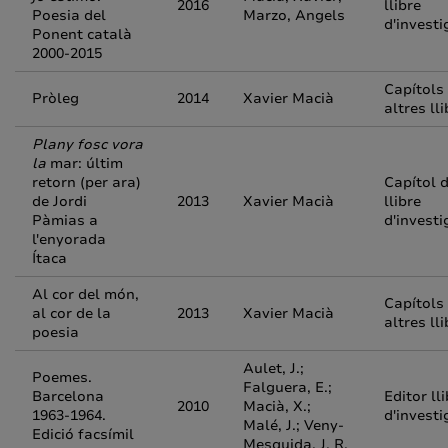
2016
llibre
Poesia del
Marzo, Angels
d'investi
Ponent català
2000-2015
Capítols
Pròleg
2014
Xavier Macià
altres ll
Plany fosc vora
la
mar: últim
retorn (per ara)
Capítol 
de Jordi
2013
Xavier Macià
llibre
Pàmias a
d'investi
l'enyorada
Ítaca
Al cor del món,
Capítols
al cor de la
2013
Xavier Macià
altres ll
poesia
Aulet, J.;
Poemes.
Falguera, E.;
Barcelona
Editor ll
2010
Macià, X.;
1963-1964.
d'investi
Malé, J.; Veny-
Edició facsímil
Mesquida, J. R.