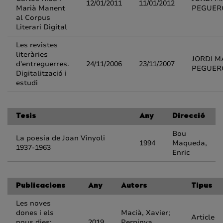
12/01/2011
11/01/2012
Marià Manent
PEGUER
al Corpus
Literari Digital
Les revistes
literàries
JORDI M
d'entreguerres.
24/11/2006
23/11/2007
PEGUER
Digitalització i
estudi
Tesis
Any
Direcció
Bou
La poesia de Joan Vinyoli
1994
Maqueda,
1937-1963
Enric
Publicacions
Any
Autors
Tipus
Les noves
dones i els
Macià, Xavier;
Article
nous dies:
2019
Perpinya,