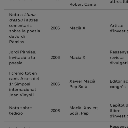
altres ll
Robert Cama
Nota a
Lluna
d'estiu
i altres
comentaris
Article
2006
Macià X.
sobre la poesia
d'investi
de Jordi
Pàmias
Jordi Pàmias.
Resseny
Invitació a la
2006
Macià X.
revista
poesia
divulgat
I cremo tot en
cant. Actes del
Xavier Macià;
Editor ac
1r Simposi
2006
Pep Solà
congrés
internacional
Joan Vinyoli
Capítol 
Nota sobre
Macià, Xavier;
2006
llibre
l'edició
Solà, Pep
d'investi
Resseny