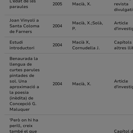
L'edat de les
2005
Macià, X.
revista
paraules
divulgat
Joan Vinyoli a
Macià, X.;Solà,
Article
Santa Coloma
2004
P.
d'investi
de Farners
Estudi
Macià X,
Capítols
2004
introductori
Cornudella J.
altres ll
Benaurada la
llengua de
curtes parules
pintades de
sol. Una
Article
2004
Macià, X.
aproximació a
d'investi
la poesia
(inèdita) de
Concepció G.
Maluquer
'Però on hi ha
perill, creix
també el que
Capítol 