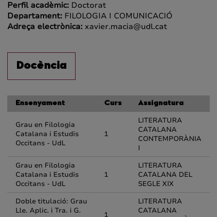
Perfil acadèmic:
Doctorat
Departament:
FILOLOGIA I COMUNICACIÓ
Adreça electrònica:
xavier.macia@udl.cat
Docència
Ensenyament
Curs
Assignatura
LITERATURA
Grau en Filologia
CATALANA
Catalana i Estudis
1
CONTEMPORÀNIA
Occitans - UdL
I
Grau en Filologia
LITERATURA
Catalana i Estudis
1
CATALANA DEL
Occitans - UdL
SEGLE XIX
Doble titulació: Grau
LITERATURA
Lle. Aplic. i Tra. i G.
CATALANA
1