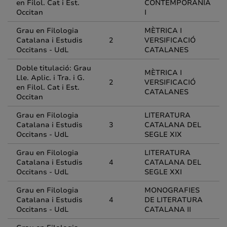
en Filol. Cat i Est.
CONTEMPORÀNIA
Occitan
I
Grau en Filologia
MÈTRICA I
Catalana i Estudis
2
VERSIFICACIÓ
Occitans - UdL
CATALANES
Doble titulació: Grau
MÈTRICA I
Lle. Aplic. i Tra. i G.
2
VERSIFICACIÓ
en Filol. Cat i Est.
CATALANES
Occitan
Grau en Filologia
LITERATURA
Catalana i Estudis
3
CATALANA DEL
Occitans - UdL
SEGLE XIX
Grau en Filologia
LITERATURA
Catalana i Estudis
4
CATALANA DEL
Occitans - UdL
SEGLE XXI
Grau en Filologia
MONOGRAFIES
Catalana i Estudis
4
DE LITERATURA
Occitans - UdL
CATALANA II