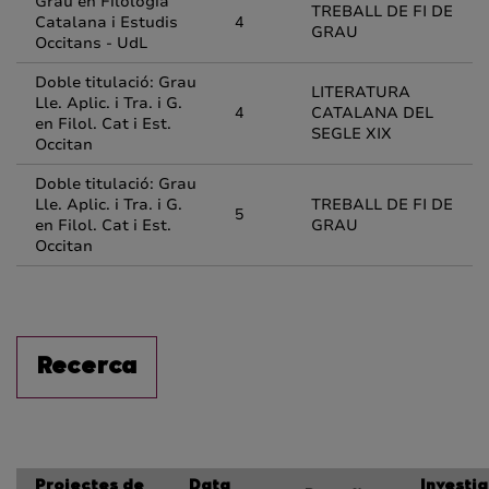
Grau en Filologia
TREBALL DE FI DE
Catalana i Estudis
4
GRAU
Occitans - UdL
Doble titulació: Grau
LITERATURA
Lle. Aplic. i Tra. i G.
4
CATALANA DEL
en Filol. Cat i Est.
SEGLE XIX
Occitan
Doble titulació: Grau
Lle. Aplic. i Tra. i G.
TREBALL DE FI DE
5
en Filol. Cat i Est.
GRAU
Occitan
Recerca
Projectes de
Data
Investi