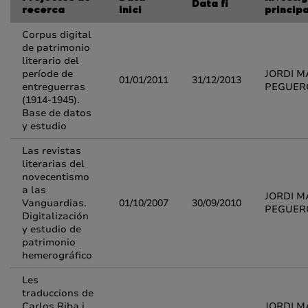
Data fi
recerca
inici
principa
Corpus digital
de patrimonio
literario del
període de
JORDI M
01/01/2011
31/12/2013
entreguerras
PEGUER
(1914-1945).
Base de datos
y estudio
Las revistas
literarias del
novecentismo
a las
JORDI M
Vanguardias.
01/10/2007
30/09/2010
PEGUER
Digitalización
y estudio de
patrimonio
hemerográfico
Les
traduccions de
Carlos Riba i
JORDI M