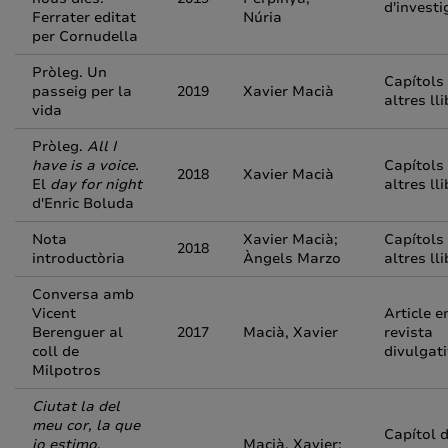
d'investi
Ferrater editat
Núria
per Cornudella
Pròleg. Un
Capítols
passeig per la
2019
Xavier Macià
altres ll
vida
Pròleg.
All I
have is a voice.
Capítols
2018
Xavier Macià
El
day for night
altres ll
d'Enric Boluda
Nota
Xavier Macià;
Capítols
2018
introductòria
Àngels Marzo
altres ll
Conversa amb
Vicent
Article e
Berenguer al
2017
Macià, Xavier
revista
coll de
divulgat
Milpotros
Ciutat la del
meu cor, la que
Capítol 
jo estimo
.
Macià, Xavier;