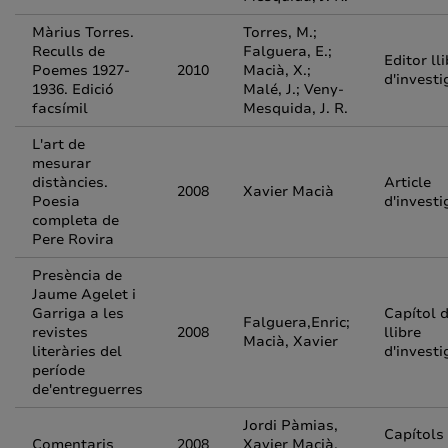
Màrius Torres.
Torres, M.;
Reculls de
Falguera, E.;
Editor ll
Poemes 1927-
2010
Macià, X.;
d'investi
1936. Edició
Malé, J.; Veny-
facsímil
Mesquida, J. R.
L'art de
mesurar
distàncies.
Article
2008
Xavier Macià
Poesia
d'investi
completa de
Pere Rovira
Presència de
Jaume Agelet i
Garriga a les
Capítol 
Falguera,Enric;
revistes
2008
llibre
Macià, Xavier
literàries del
d'investi
període
de'entreguerres
Jordi Pàmias,
Capítols
Comentaris
2008
Xavier Macià,