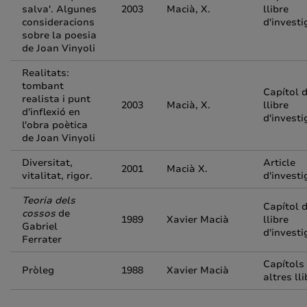
salva'. Algunes
2003
Macià, X.
llibre
consideracions
d'investi
sobre la poesia
de Joan Vinyoli
Realitats:
tombant
Capítol 
realista i punt
2003
Macià, X.
llibre
d'inflexió en
d'investi
l'obra poètica
de Joan Vinyoli
Diversitat,
Article
2001
Macià X.
vitalitat, rigor.
d'investi
Teoria dels
Capítol 
cossos
de
1989
Xavier Macià
llibre
Gabriel
d'investi
Ferrater
Capítols
Pròleg
1988
Xavier Macià
altres ll