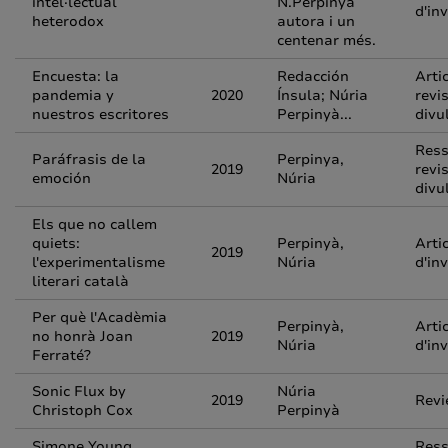
intel·lectual
N.Perpinyà
d'in
heterodox
autora i un
centenar més.
Encuesta: la
Redacción
Arti
pandemia y
2020
Ínsula; Núria
revi
nuestros escritores
Perpinyà...
divu
Ress
Paráfrasis de la
Perpinya,
2019
revi
emoción
Núria
divu
Els que no callem
quiets:
Perpinyà,
Arti
2019
l'experimentalisme
Núria
d'in
literari català
Per què l'Acadèmia
Perpinyà,
Arti
no honrà Joan
2019
Núria
d'in
Ferraté?
Sonic Flux by
Núria
2019
Rev
Christoph Cox
Perpinyà
Simone Young
Ress