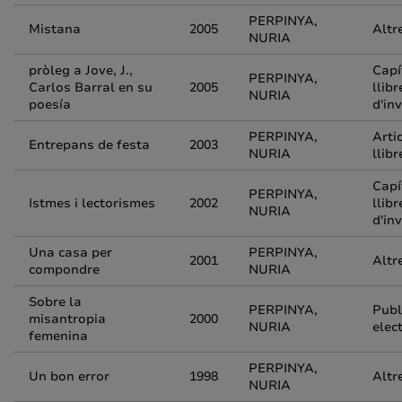
PERPINYA,
Mistana
2005
Altr
NURIA
pròleg a Jove, J.,
Capí
PERPINYA,
Carlos Barral en su
2005
llibr
NURIA
poesía
d'in
PERPINYA,
Arti
Entrepans de festa
2003
NURIA
llibr
Capí
PERPINYA,
Istmes i lectorismes
2002
llibr
NURIA
d'in
Una casa per
PERPINYA,
2001
Altr
compondre
NURIA
Sobre la
PERPINYA,
Publ
misantropia
2000
NURIA
elec
femenina
PERPINYA,
Un bon error
1998
Altr
NURIA