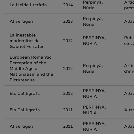
Perpinyà,
Arti
La Lleida literària
2014
Núria
pre
Perpinyà,
Al vertigen
2013
Altr
Núria
La inestable
PERPINYA,
Publ
modernitat de
2012
NURIA
elec
Gabriel Ferrater
European Romantic
Perception of the
Perpinyà,
Arti
Middle Ages:
2012
Núria
d'in
Nationalism and the
Picturesque
PERPINYA,
Els Cal.lígrafs
2012
Altr
NURIA
PERPINYA,
Els Cal.lígrafs
2011
Altr
NURIA
PERPINYA,
Al vertigen
2011
Altr
NURIA