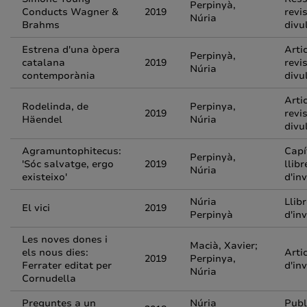
Perpinyà,
Conducts Wagner &
2019
revi
Núria
Brahms
divu
Estrena d'una òpera
Arti
Perpinyà,
catalana
2019
revi
Núria
contemporània
divu
Arti
Rodelinda, de
Perpinya,
2019
revi
Häendel
Núria
divu
Agramuntophitecus:
Capí
Perpinyà,
'Sóc salvatge, ergo
2019
llibr
Núria
existeixo'
d'in
Núria
Llib
El vici
2019
Perpinyà
d'in
Les noves dones i
Macià, Xavier;
els nous dies:
Arti
2019
Perpinya,
Ferrater editat per
d'in
Núria
Cornudella
Preguntes a un
Núria
Publ