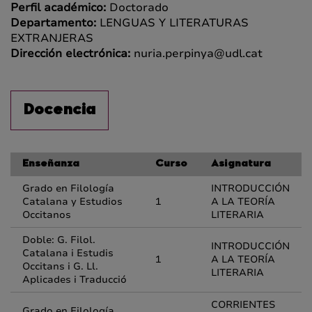
Perfil académico:
Doctorado
Departamento:
LENGUAS Y LITERATURAS
EXTRANJERAS
Dirección electrónica:
nuria.perpinya@udl.cat
Docencia
Enseñanza
Curso
Asignatura
Grado en Filología
INTRODUCCIÓN
Catalana y Estudios
1
A LA TEORÍA
Occitanos
LITERARIA
Doble: G. Filol.
INTRODUCCIÓN
Catalana i Estudis
1
A LA TEORÍA
Occitans i G. Ll.
LITERARIA
Aplicades i Traducció
CORRIENTES
Grado en Filología