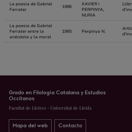
La poesia de Gabriel
XAVIER i
Llib
1986
Ferrater
PERPINYA,
d'in
NURIA
La poesia de Gabriel
Arti
Ferrater entre la
1985
Perpinya N.
d'in
anécdota y la moral
Grado en Filología Catalana y Estudios
Occitanos
Facultat de Lletres - Universitat de Lleida
Mapa del web
Contacto