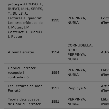
pròleg a ALONSO,H.,
RUFAT, M.H., SERES,
T., SUILS, J.,
Lectures al quadrat.
PERPINYA,
Edito
1995
Les arts crítiques de
NURIA
d'in
J. Molas, J.M.
Castellet, J. Triadú i
J. Fuster
CORNUDELLA,
JORDI,
Album Ferrater
1994
Altr
PERPINYA,
NURIA
Gabriel Ferrater:
PERPINYA,
Llib
recepció i
1994
NURIA
d'in
contradicció
Les lectures de Joan
Arti
1992
Perpinya N.
Ferraté
d'in
Teoria dels cossos,
PERPINYA,
Llib
1991
de Gabriel Ferrater
NURIA
d'in