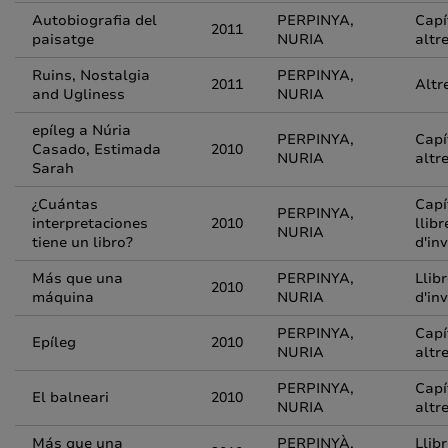
Autobiografia del
PERPINYA,
Capí
2011
paisatge
NURIA
altre
Ruins, Nostalgia
PERPINYA,
2011
Altr
and Ugliness
NURIA
epíleg a Núria
PERPINYA,
Capí
Casado, Estimada
2010
NURIA
altre
Sarah
¿Cuántas
Capí
PERPINYA,
interpretaciones
2010
llibr
NURIA
tiene un libro?
d'in
Más que una
PERPINYA,
Llib
2010
máquina
NURIA
d'in
PERPINYA,
Capí
Epíleg
2010
NURIA
altre
PERPINYA,
Capí
El balneari
2010
NURIA
altre
Más que una
PERPINYÀ,
Llib