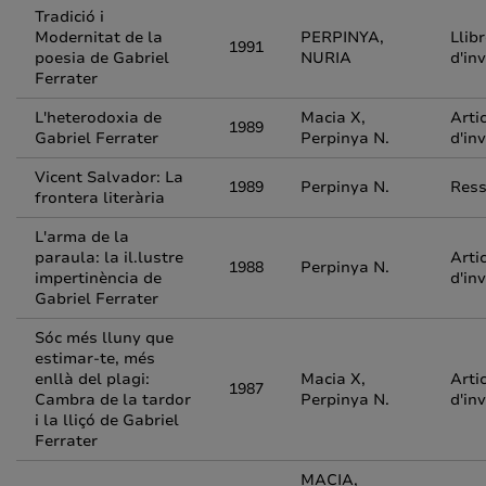
Tradició i
Modernitat de la
PERPINYA,
Llib
1991
poesia de Gabriel
NURIA
d'in
Ferrater
L'heterodoxia de
Macia X,
Arti
1989
Gabriel Ferrater
Perpinya N.
d'in
Vicent Salvador: La
1989
Perpinya N.
Res
frontera literària
L'arma de la
paraula: la il.lustre
Arti
1988
Perpinya N.
impertinència de
d'in
Gabriel Ferrater
Sóc més lluny que
estimar-te, més
enllà del plagi:
Macia X,
Arti
1987
Cambra de la tardor
Perpinya N.
d'in
i la lliçó de Gabriel
Ferrater
MACIA,