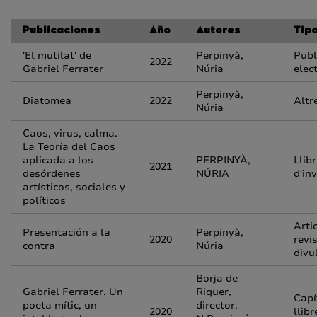
Publicaciones
Año
Autores
Tip
'El mutilat' de
Perpinyà,
Publ
2022
Gabriel Ferrater
Núria
elec
Perpinyà,
Diatomea
2022
Altr
Núria
Caos, virus, calma.
La Teoría del Caos
aplicada a los
PERPINYÀ,
Llib
2021
desórdenes
NÚRIA
d'in
artísticos, sociales y
políticos
Arti
Presentación a la
Perpinyà,
2020
revi
contra
Núria
divu
Borja de
Gabriel Ferrater. Un
Riquer,
Capí
poeta mític, un
director.
2020
llibr