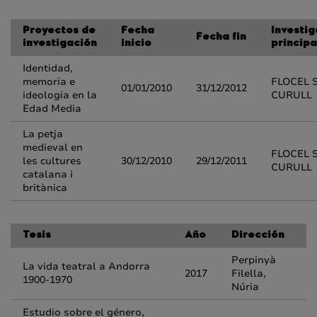
Proyectos de
Fecha
Investi
Fecha fin
investigación
inicio
principa
Identidad,
memoria e
FLOCEL 
01/01/2010
31/12/2012
ideologia en la
CURULL
Edad Media
La petja
medieval en
FLOCEL 
les cultures
30/12/2010
29/12/2011
CURULL
catalana i
britànica
Tesis
Año
Dirección
Perpinyà
La vida teatral a Andorra
2017
Filella,
1900-1970
Núria
Estudio sobre el género,