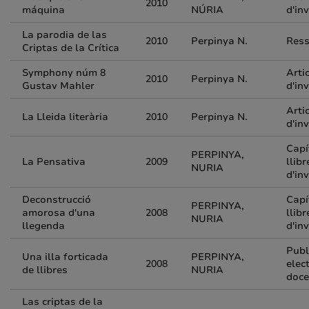
2010
máquina
NÚRIA
d'in
La parodia de las
2010
Perpinya N.
Res
Criptas de la Crítica
Symphony núm 8
Arti
2010
Perpinya N.
Gustav Mahler
d'in
Arti
La Lleida literària
2010
Perpinya N.
d'in
Capí
PERPINYA,
La Pensativa
2009
llibr
NURIA
d'in
Deconstrucció
Capí
PERPINYA,
amorosa d'una
2008
llibr
NURIA
llegenda
d'in
Publ
Una illa forticada
PERPINYA,
2008
elec
de llibres
NURIA
doce
Las criptas de la