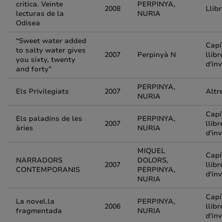
critica. Veinte
PERPINYA,
2008
Llib
lecturas de la
NURIA
Odisea
“Sweet water added
Capí
to salty water gives
2007
Perpinyà N
llibr
you sixty, twenty
d'in
and forty”
PERPINYA,
Els Privilegiats
2007
Altr
NURIA
Capí
Els paladins de les
PERPINYA,
2007
llibr
àries
NURIA
d'in
MIQUEL
Capí
NARRADORS
DOLORS,
2007
llibr
CONTEMPORANIS
PERPINYA,
d'in
NURIA
Capí
La novel.la
PERPINYA,
2006
llibr
fragmentada
NURIA
d'in