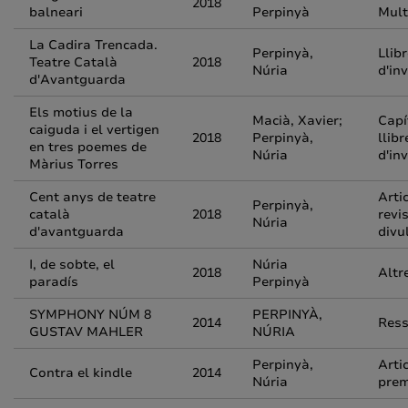
2018
balneari
Perpinyà
Mult
La Cadira Trencada.
Perpinyà,
Llib
Teatre Català
2018
Núria
d'in
d'Avantguarda
Els motius de la
Macià, Xavier;
Capí
caiguda i el vertigen
2018
Perpinyà,
llibr
en tres poemes de
Núria
d'in
Màrius Torres
Cent anys de teatre
Arti
Perpinyà,
català
2018
revi
Núria
d'avantguarda
divu
I, de sobte, el
Núria
2018
Altr
paradís
Perpinyà
SYMPHONY NÚM 8
PERPINYÀ,
2014
Res
GUSTAV MAHLER
NÚRIA
Perpinyà,
Arti
Contra el kindle
2014
Núria
pre