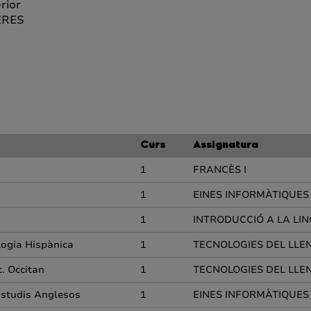
rior
ERES
Curs
Assignatura
1
FRANCÈS I
1
EINES INFORMÀTIQUES 
1
INTRODUCCIÓ A LA LIN
ologia Hispànica
1
TECNOLOGIES DEL LL
st. Occitan
1
TECNOLOGIES DEL LL
 Estudis Anglesos
1
EINES INFORMÀTIQUES 